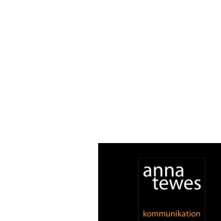
Im Rahmen meine
Anna Tewes 
mitwirken dürfen.