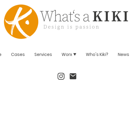
e
Cases
Services
Worx
Who's Kiki?
News
WORLÉE